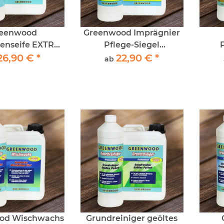
eenwood
Greenwood Imprägnier
enseife EXTRA
Pflege-Siegel
wachspflege
26,90 €
*
Pflegeemulsion für PVC,
22,90 €
*
ab
Vinyl, Linoleum und
Epoxy/PU-Fußböden
od Wischwachs
Grundreiniger geöltes