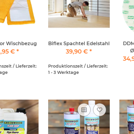
tor Wischbezug
Biflex Spachtel Edelstahl
DDM 
,95 €
*
39,90 €
*
Ø
34,
zeit / Lieferzeit:
Produktionszeit / Lieferzeit:
tage
1 - 3 Werktage