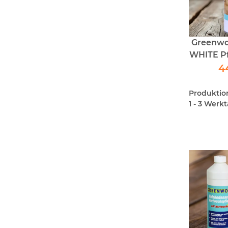
Greenwo
WHITE Pf
geölte P
4
Produktions
1 - 3 Werk