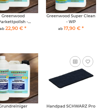
Greenwood
Greenwood Super Clean
Parkettpolish -
- WP
Parkettpflege
22,90 €
*
17,90 €
*
ab
ab
Grundreiniger
Handpad SCHWARZ Pro