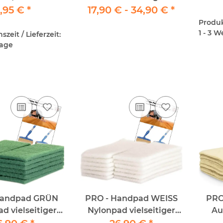
,95 €
*
17,90 € -
Holzterrassen
34,90 €
*
Produkt
1 - 3 
zeit / Lieferzeit:
tage
Handpad GRÜN
PRO - Handpad WEISS
PRO
d vielseitiger
Nylonpad vielseitiger
Au
12Stück - 11,5 x
Einsatz 12 Stück Pro
Scha