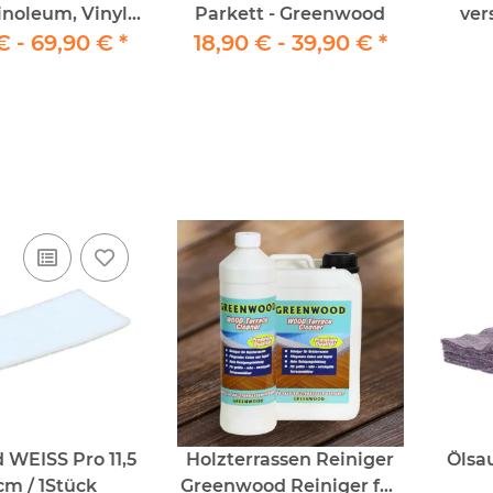
Linoleum, Vinyl
Parkett - Greenwood
ver
€ -
Parkett
69,90 €
*
18,90 € -
39,90 €
*
WEISS Pro 11,5
Holzterrassen Reiniger
Ölsa
cm / 1Stück
Greenwood Reiniger für