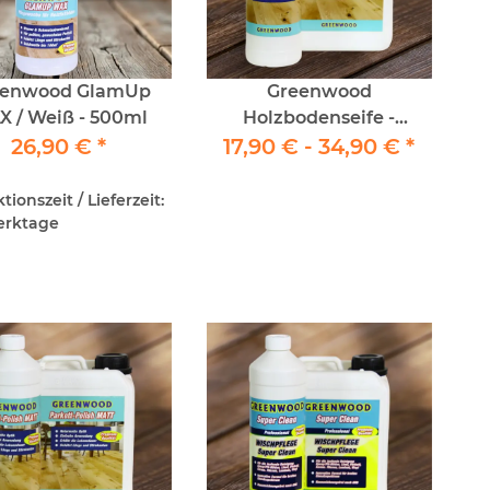
eenwood GlamUp
Greenwood
 / Weiß - 500ml
Holzbodenseife -
26,90 €
*
17,90 € -
Reinigung geöltes
34,90 €
*
Parkett
ionszeit / Lieferzeit:
Werktage