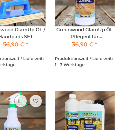
nwood GlamUp ÖL /
Greenwood GlamUp ÖL
Handpads SET
Pflegeöl für
56,90 €
*
Parkettböden 1lt
36,90 €
*
ionszeit / Lieferzeit:
Produktionszeit / Lieferzeit:
Werktage
1 - 3 Werktage