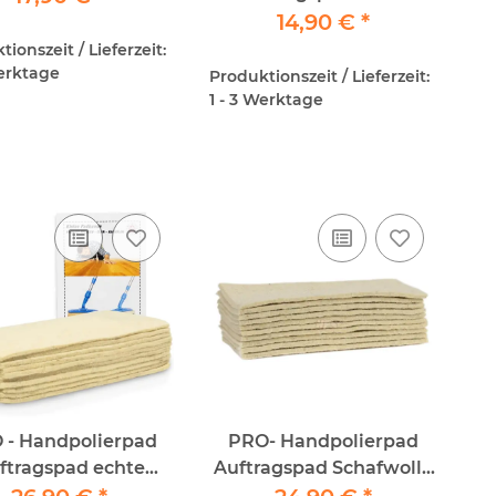
Schafwolle 10x25cm
14,90 €
*
ionszeit / Lieferzeit:
Werktage
Produktionszeit / Lieferzeit:
1 - 3 Werktage
 - Handpolierpad
PRO- Handpolierpad
ftragspad echte
Auftragspad Schafwolle
fwolle 10Stück-Pro
10x25cm