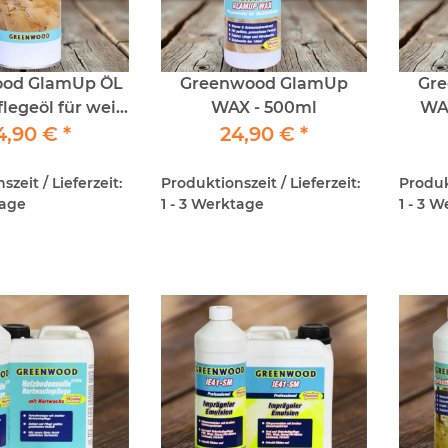
od GlamUp ÖL
Greenwood GlamUp
Gr
legeöl für weiß
WAX - 500ml
WAX
arkettböden 1lt
4,90 €
*
24,90 €
*
zeit / Lieferzeit:
Produktionszeit / Lieferzeit:
Produkt
tage
1 - 3 Werktage
1 - 3 