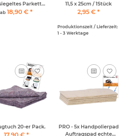
siegeltes Parkett
11,5 x 25cm / 1Stück
Greenwood
18,90 €
*
2,95 €
*
ab
Produktionszeit / Lieferzeit:
1 - 3 Werktage
ugtuch 20-er Pack.
PRO - 5x Handpolierpad
17,90 €
*
Auftragspad echte