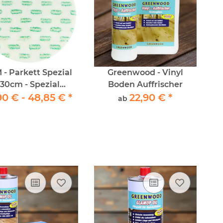
- Parkett Spezial
Greenwood - Vinyl
30cm - Spezial
Boden Auffrischer
90 € -
Floorboy Pad
48,85 €
*
22,90 €
*
ab