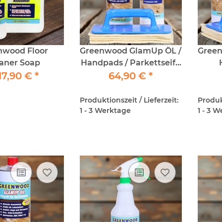
nwood Floor
Greenwood GlamUp ÖL /
Gree
aner Soap
Handpads / Parkettseife
17,90 €
*
64,90 €
SET
*
Produktionszeit / Lieferzeit:
Produkt
1 - 3 Werktage
1 - 3 