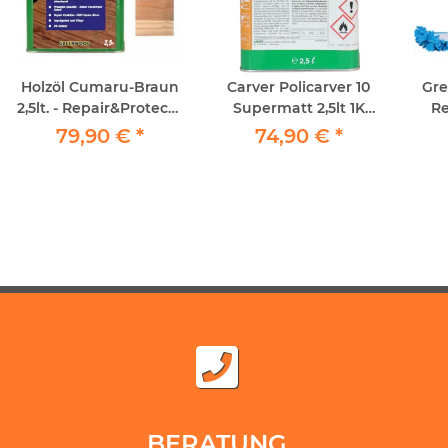
Holzöl Cumaru-Braun
Carver Policarver 10
Gre
2,5lt. - Repair&Protect -
Supermatt 2,5lt 1K
Re
Greenwood -
Parkettlack
Ref
79,90 €
*
74,90 €
*
Premium Holzöl
BERATUNG