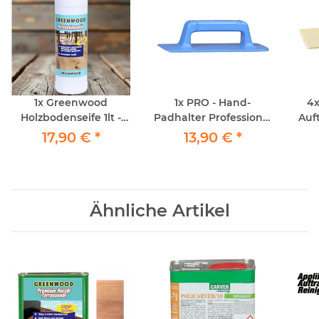
1x
Greenwood
1x
PRO - Hand-
4
Holzbodenseife 1lt -
Padhalter Professional
Auft
Reinigung geöltes
ca 10x25
25c
17,90 €
*
13,90 €
*
Parkett
Ähnliche Artikel