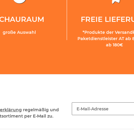
SCHAURAUM
FREIE LIEFE
große Auswahl
*Produkte der Versand
Paketdienstleister AT ab 
ab 180€
erklärung
regelmäßig und
sortiment per E-Mail zu.
Newsletter Abonnieren