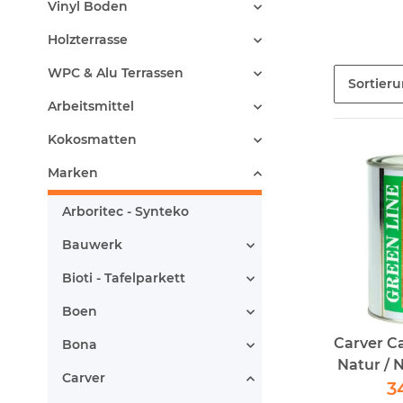
Vinyl Boden
Holzterrasse
WPC & Alu Terrassen
Sortier
Arbeitsmittel
Kokosmatten
Marken
Arboritec - Synteko
Bauwerk
Bioti - Tafelparkett
Boen
Carver Ca
Bona
Natur / 
Carver
- Pfleg
3