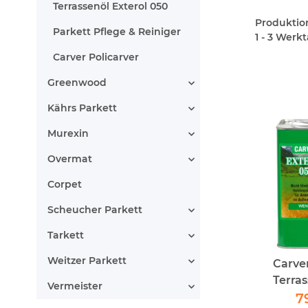
Terrassenöl Exterol 050
Produktions
Parkett Pflege & Reiniger
1 - 3 Werk
Carver Policarver
Greenwood
Kährs Parkett
Murexin
Overmat
Corpet
Scheucher Parkett
Tarkett
Weitzer Parkett
Carve
Terra
Vermeister
We
7