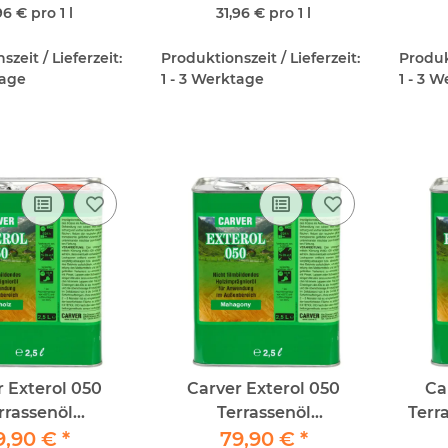
ubengrau)
96 € pro 1 l
31,96 € pro 1 l
zeit / Lieferzeit:
Produktionszeit / Lieferzeit:
Produkt
tage
1 - 3 Werktage
1 - 3 
r Exterol 050
Carver Exterol 050
Ca
rrassenöl
Terrassenöl
Terr
z/Ebano 2,5lt
9,90 €
*
Mahagony/Mogano 2,5lt
79,90 €
*