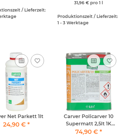
31,96 € pro 1 l
ionszeit / Lieferzeit:
Werktage
Produktionszeit / Lieferzeit:
1 - 3 Werktage
er Net Parkett 1lt
Carver Policarver 10
24,90 €
*
Supermatt 2,5lt 1K
Parkettlack
74,90 €
*