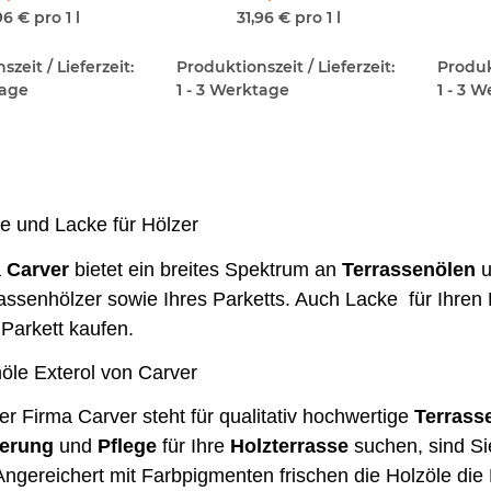
96 € pro 1 l
31,96 € pro 1 l
zeit / Lieferzeit:
Produktionszeit / Lieferzeit:
Produkt
tage
1 - 3 Werktage
1 - 3 
e und Lacke für Hölzer
a
Carver
bietet ein breites Spektrum an
Terrassenölen
u
rassenhölzer sowie Ihres Parketts. Auch Lacke für Ihre
 Parkett kaufen.
öle Exterol von Carver
r Firma Carver steht für qualitativ hochwertige
Terrass
ierung
und
Pflege
für Ihre
Holzterrasse
suchen, sind Si
Angereichert mit Farbpigmenten frischen die Holzöle die