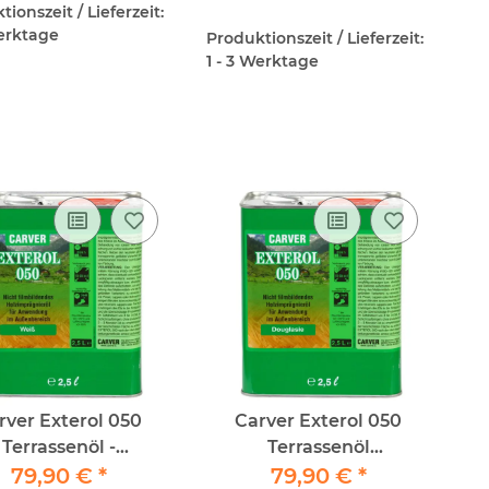
ionszeit / Lieferzeit:
Werktage
Produktionszeit / Lieferzeit:
1 - 3 Werktage
rver Exterol 050
Carver Exterol 050
Terrassenöl -
Terrassenöl
79,90 €
*
Weiß/Bianco - 2,5lt
Douglasie/Douglas 2,5lt
79,90 €
*