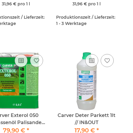
31,96 € pro 1 l
31,96 € pro 1 l
ionszeit / Lieferzeit:
Produktionszeit / Lieferzeit:
Werktage
1 - 3 Werktage
rver Exterol 050
Carver Deter Parkett 1lt
assenöl Palisander
// IN&OUT
79,90 €
2,5lt
*
17,90 €
*