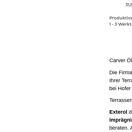
31,
Produktions
1 - 3 Werk
Carver Öl
Die Firm
Ihrer Ter
bei Hofer
Terrassen
Exterol
de
Imprägn
beraten. 