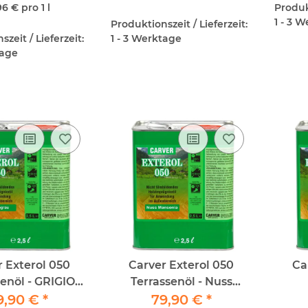
96 € pro 1 l
Produkt
1 - 3 
Produktionszeit / Lieferzeit:
zeit / Lieferzeit:
1 - 3 Werktage
tage
r Exterol 050
Carver Exterol 050
Ca
senöl - GRIGIO
Terrassenöl - Nuss
A - 2,5lt
9,90 €
*
79,90 €
Mansonia - 2,5lt
*