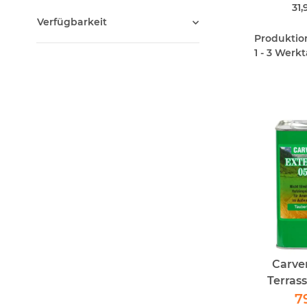
31,
Verfügbarkeit
Produktions
1 - 3 Werk
Carve
Terras
TORTOR
7