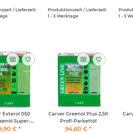
Parkett
zeit / Lieferzeit:
Produktionszeit / Lieferzeit:
Produkt
tage
1 - 3 Werktage
1 - 3 
r Exterol 050
Carver Greenol Plus 2,5lt
Carv
ssenöl Super-
Profi-Parkettöl
nge 2,5lt
9,90 €
*
94,60 €
*