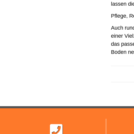
lassen di
Pflege, R
Auch run
einer Vie
das pas
Boden ne