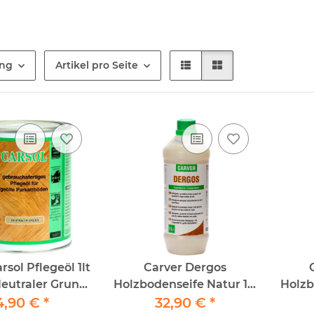
ung
Artikel pro Seite
rsol Pflegeöl 1lt
Carver Dergos
Neutraler Grund
Holzbodenseife Natur 1lt
Holzb
eöl für geöltes
4,90 €
*
+ Wachsanteil
32,90 €
*