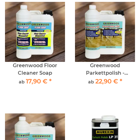
Greenwood Floor
Greenwood
Cleaner Soap
Parkettpolish -
17,90 €
*
Parkettpflege
22,90 €
*
ab
ab