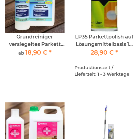
Grundreiniger
LP35 Parkettpolish auf
versiegeltes Parkett
Lösungsmittelbasis 1lt
Greenwood
18,90 €
*
28,90 €
- Murexin
*
ab
Produktionszeit /
Lieferzeit: 1 - 3 Werktage