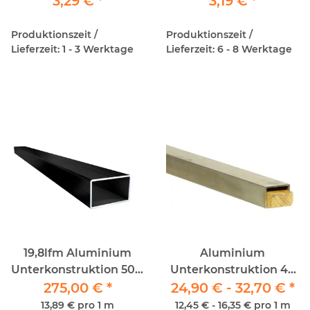
3,29 €
*
3,19 €
*
x 30
30
Produktionszeit /
Produktionszeit /
Lieferzeit: 1 - 3 Werktage
Lieferzeit: 6 - 8 Werktage
19,8lfm Aluminium
Aluminium
Unterkonstruktion 50 x
Unterkonstruktion 40
30mm schwarz
275,00 €
*
24,90 € -
x 30mm / 2Meter
32,70 €
*
Pulverbeschichtet
13,89 € pro 1 m
12,45 € - 16,35 € pro 1 m