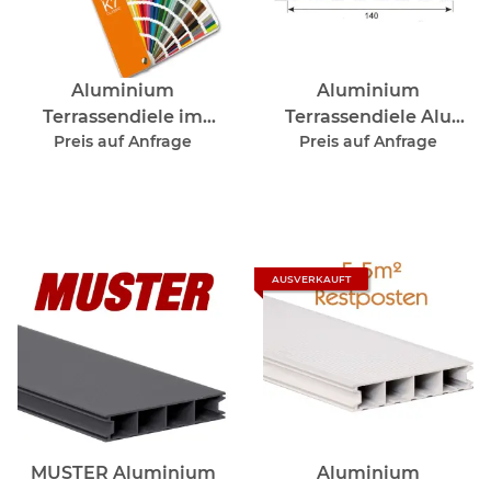
Aluminium
Aluminium
Terrassendiele im
Terrassendiele Alu
Preis auf Anfrage
Preis auf Anfrage
Wunschfarbton nach
Blank Natur
RAL
AUSVERKAUFT
MUSTER Aluminium
Aluminium