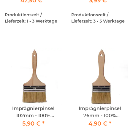
47,90 €
*
3,99 €
*
Teleskopstiel
Produktionszeit /
Produktionszeit /
Lieferzeit: 1 - 3 Werktage
Lieferzeit: 3 - 5 Werktage
Imprägnierpinsel
Imprägnierpinsel
102mm - 100%
76mm - 100%
Kunstfaser
5,90 €
*
Kunstfaser
4,90 €
*