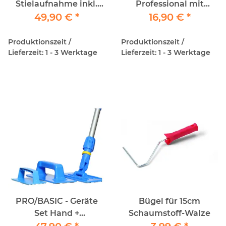
Stielaufnahme inkl.
Professional mit
Alu Teleskopstiel und
49,90 €
*
Stielaufnahme
16,90 €
*
10x SoftSheep
Schafwollpads
Produktionszeit /
Produktionszeit /
Lieferzeit: 1 - 3 Werktage
Lieferzeit: 1 - 3 Werktage
PRO/BASIC - Geräte
Bügel für 15cm
Set Hand +
Schaumstoff-Walze
Stielpadhalter inkl. Alu