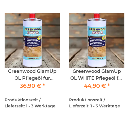
Greenwood GlamUp
Greenwood GlamUp
ÖL Pflegeöl für
ÖL WHITE Pflegeöl für
Parkettböden 1lt
36,90 €
*
weiß geölte
44,90 €
*
Parkettböden 1lt
Produktionszeit /
Produktionszeit /
Lieferzeit: 1 - 3 Werktage
Lieferzeit: 1 - 3 Werktage