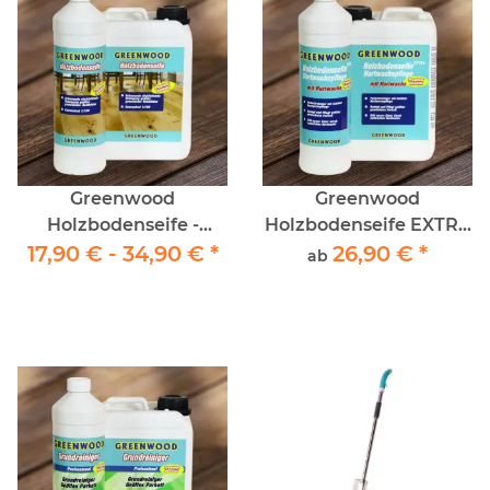
Greenwood
Greenwood
Holzbodenseife -
Holzbodenseife EXTRA
17,90 € -
Reinigung geöltes
34,90 €
*
Hartwachspflege
26,90 €
*
ab
Parkett