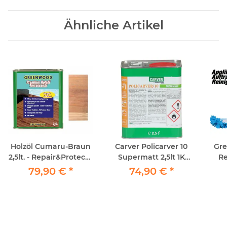
Ähnliche Artikel
Holzöl Cumaru-Braun
Carver Policarver 10
Gre
2,5lt. - Repair&Protect -
Supermatt 2,5lt 1K
Re
Greenwood -
Parkettlack
Ref
79,90 €
*
74,90 €
*
Premium Holzöl