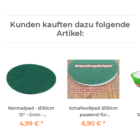
Kunden kauften dazu folgende
Artikel:
Normalpad - Ø30cm
Schafwollpad Ø30cm
12" - Grün -
passend für
S
Maschinenpad
Einscheibenmaschinen
F
4,99 €
*
6,90 €
*