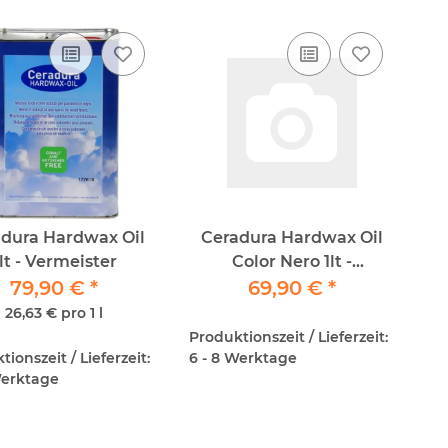
dura Hardwax Oil
Ceradura Hardwax Oil
lt - Vermeister
Color Nero 1lt -
79,90 €
*
Vermeister
69,90 €
*
26,63 € pro 1 l
Produktionszeit / Lieferzeit:
ionszeit / Lieferzeit:
6 - 8 Werktage
Werktage