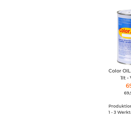
Color OI
1lt 
6
69,
Produktions
1 - 3 Werk