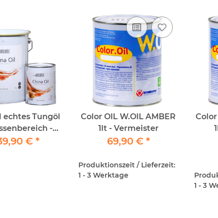
l echtes Tungöl
Color OIL W.OIL AMBER
Color
ussenbereich -
1lt - Vermeister
1
ansparent
39,90 €
*
69,90 €
*
Produktionszeit / Lieferzeit:
1 - 3 Werktage
Produkt
1 - 3 