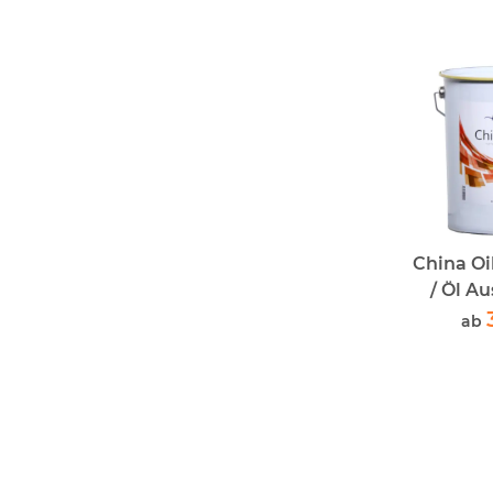
China Oi
/ Öl A
Tr
ab