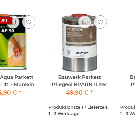
UFT
 Aqua Parkett
Bauwerk Parkett
B
 1lt. - Murexin
Pflegeöl BRAUN 1Liter
P
4,90 €
*
49,90 €
*
Produktionszeit / Lieferzeit:
Produkt
1 - 3 Werktage
1 - 3 