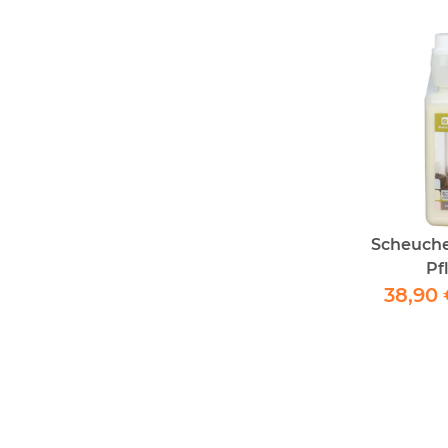
Scheuche
Pfl
(Anwen
38,90 
oder m
C