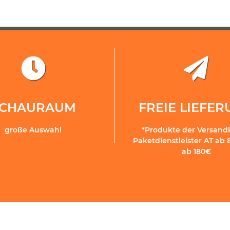
SCHAURAUM
FREIE LIEFE
große Auswahl
*Produkte der Versand
Paketdienstleister AT ab 
ab 180€