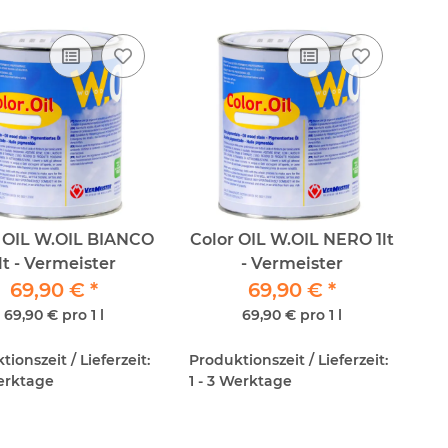
 OIL W.OIL BIANCO
Color OIL W.OIL NERO 1lt
lt - Vermeister
- Vermeister
69,90 €
*
69,90 €
*
69,90 € pro 1 l
69,90 € pro 1 l
ionszeit / Lieferzeit:
Produktionszeit / Lieferzeit:
Werktage
1 - 3 Werktage