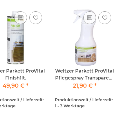
er Parkett ProVital
Weitzer Parkett ProVital
Finish1lt.
Pflegespray Transparent
49,90 €
*
21,90 €
500ml
*
ionszeit / Lieferzeit:
Produktionszeit / Lieferzeit:
Werktage
1 - 3 Werktage