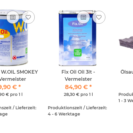
L W.OIL SMOKEY
Fix Oil Oil 3lt -
Ölsa
- Vermeister
Vermeister
9,90 €
*
84,90 €
*
90 € pro 1 l
28,30 € pro 1 l
Produkt
1 - 3 
zeit / Lieferzeit:
Produktionszeit / Lieferzeit:
tage
4 - 6 Werktage