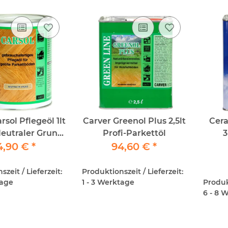
rsol Pflegeöl 1lt
Carver Greenol Plus 2,5lt
Cera
Neutraler Grund
Profi-Parkettöl
3
eöl für geöltes
4,90 €
*
94,60 €
*
Parkett
zeit / Lieferzeit:
Produktionszeit / Lieferzeit:
tage
1 - 3 Werktage
Produkt
6 - 8 