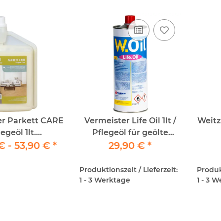
r Parkett CARE
Vermeister Life Oil 1lt /
Weitz
egeöl 1lt.
Pflegeöl für geölte
dung: manuell
€ -
53,90 €
*
Parkettböden
29,90 €
*
it Scheucher
areBoy)
Produktionszeit / Lieferzeit:
Produkt
1 - 3 Werktage
1 - 3 