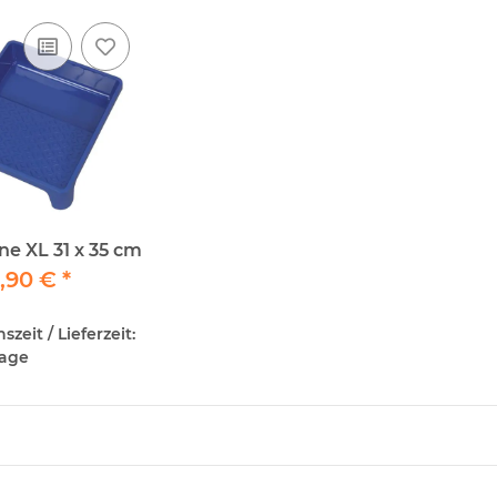
Farbwanne XL 31 x 35 cm
,90 €
*
zeit / Lieferzeit:
tage