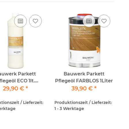
auwerk Parkett
Bauwerk Parkett
flegeöl ECO 1lt.
Pflegeöl FARBLOS 1Liter
Lösemittelfrei
29,90 €
*
39,90 €
*
ionszeit / Lieferzeit:
Produktionszeit / Lieferzeit:
Werktage
1 - 3 Werktage