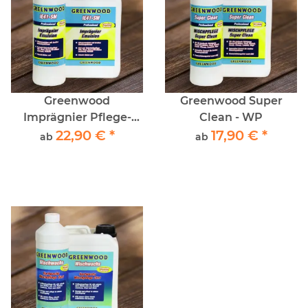
Greenwood
Greenwood Super
Imprägnier Pflege-
Clean - WP
Siegel Pflegeemulsion
22,90 €
*
17,90 €
*
ab
ab
für PVC, Vinyl,
Linoleum und
Epoxy/PU-Fußböden