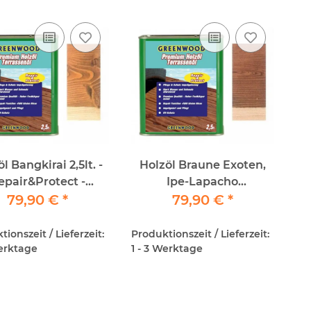
Bangkirai 2,5lt. -
Holzöl Braune Exoten,
epair&Protect -
Ipe-Lapacho
nwood - Premium
79,90 €
*
Diamantnuß,
79,90 €
*
Holzöl
Thermoholz 2,5lt. -
Repair&Protect -
ionszeit / Lieferzeit:
Produktionszeit / Lieferzeit:
Greenwood - Premium
Werktage
1 - 3 Werktage
Holzöl