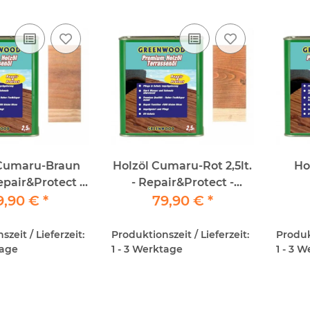
 Cumaru-Braun
Holzöl Cumaru-Rot 2,5lt.
Ho
Repair&Protect -
- Repair&Protect -
ood - Premium
9,90 €
*
Greenwood - Premium
79,90 €
*
R
Holzöl
Holzöl
Gree
zeit / Lieferzeit:
Produktionszeit / Lieferzeit:
Produkt
tage
1 - 3 Werktage
1 - 3 