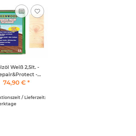
lzöl Weiß 2,5lt. -
epair&Protect -
nwood - Premium
74,90 €
*
Holzöl
ionszeit / Lieferzeit:
Werktage