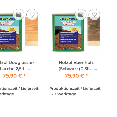
lzöl Douglassie-
Holzöl Ebenholz
Lärche 2,5lt. -
(Schwarz) 2,5lt. -
epair&Protect -
79,90 €
*
Repair&Protect -
79,90 €
*
nwood - Premium
Greenwood - Premium
Holzöl
Holzöl
ionszeit / Lieferzeit:
Produktionszeit / Lieferzeit:
Werktage
1 - 3 Werktage