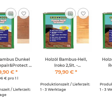
Bambus Dunkel
Holzöl Bambus-Hell,
Holzöl 
Repair&Protect -
Iroko 2,5lt. -
R
ood - Premium
9,90 €
*
Repair&Protect -
79,90 €
*
Gree
Holzöl
Greenwood - Premium
96 € pro 1 l
Holzöl
Produktionszeit / Lieferzeit:
Produkt
zeit / Lieferzeit:
1 - 3 Werktage
1 - 3 
tage