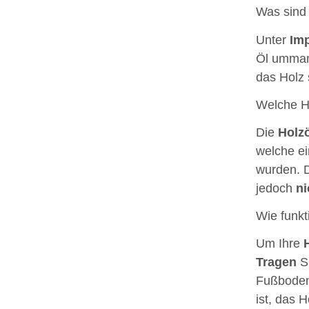
Was sind 
Unter
Im
Öl ummant
das Holz 
Welche Ho
Die
Holz
welche ei
wurden. D
jedoch
ni
Wie funkt
Um Ihre
Tragen
Si
Fußbodens
ist, das H