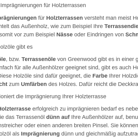
Imprägnierungen für Holzterrassen
prägnierungen
für
Holzterrassen
versteht man meist Hol
elt das Außenholz, wie zum Beispiel Ihre
Terrassendi
somit vor zum Beispiel
Nässe
oder Eindringen von
Sch
lzöle gibt es
öle
, bzw.
Terrassenöle
von Greenwood gibt es in einer
nfach für alle Außenhölzer geeignet sind, gibt es auch 
iese Holzöle sind dafür geeignet, die
Farbe
Ihrer Holzd
cht
zum
Umfärben
des Holzes. Dafür reicht die Deckkra
ioniert die Imprägnierung Ihrer Holzterrasse
Holzterrasse
erfolgreich zu imprägnieren bedarf es nebe
e das Terrassenöl
dünn
auf
Ihre Außenhölzer auf, benu
treicher oder einen anderen breiten Pinsel. Sie können 
olzöl als
Imprägnierung
dünn und gleichmäßig aufzutr