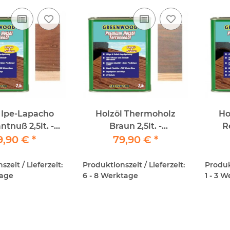
 Ipe-Lapacho
Holzöl Thermoholz
Ho
tnuß 2,5lt. -
Braun 2,5lt. -
R
r&Protect -
9,90 €
*
Repair&Protect -
79,90 €
*
Gree
ood - Premium
Greenwood - Premium
Holzöl
Holzöl
zeit / Lieferzeit:
Produktionszeit / Lieferzeit:
Produkt
tage
6 - 8 Werktage
1 - 3 