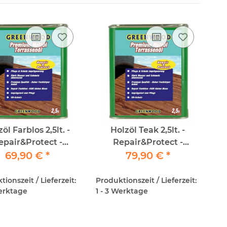
öl Farblos 2,5lt. -
Holzöl Teak 2,5lt. -
epair&Protect -
Repair&Protect -
nwood - Premium
69,90 €
*
Greenwood - Premium
79,90 €
*
Holzöl
Holzöl
ionszeit / Lieferzeit:
Produktionszeit / Lieferzeit:
Werktage
1 - 3 Werktage