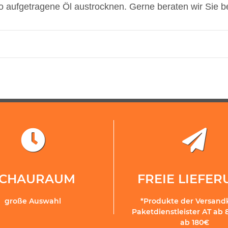
o aufgetragene Öl austrocknen. Gerne beraten wir Sie b
SCHAURAUM
FREIE LIEFE
große Auswahl
*Produkte der Versand
Paketdienstleister AT ab 
ab 180€