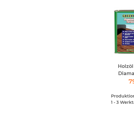
Holzöl
Diaman
Repai
7
Greenw
Produktions
1 - 3 Werk