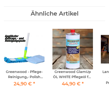
Ähnliche Artikel
Greenwood - Pflege-
Greenwood GlamUp
Lan
Reinigung,- Polish
ÖL WHITE Pflegeöl für
Refresher Auftragsset
weiß geölte
gebü
P
24,90 €
*
44,90 €
*
+ Chenille
Parkettböden 1lt
Wischerbezug