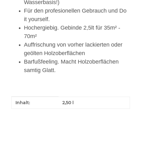
Wasserbasis!)
Für den profesionellen Gebrauch und Do
it yourself.
Hochergiebig. Gebinde 2,5lt für 35m² -
70m²
Auffrischung von vorher lackierten oder
geölten Holzoberflächen
Barfußfeeling. Macht Holzoberflächen
samtig Glatt.
Produkteigenschaft
Wert
Inhalt:
2,50 l