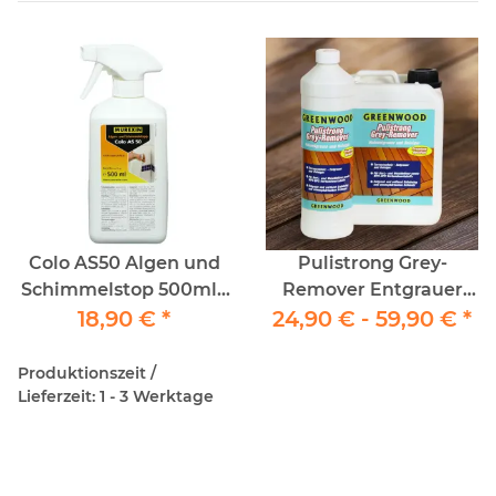
Colo AS50 Algen und
Pulistrong Grey-
Schimmelstop 500ml -
Remover Entgrauer
Profianwendung
18,90 €
*
24,90 € -
Holzterrassen und
59,90 €
*
WPC Remover
Produktionszeit /
Lieferzeit: 1 - 3 Werktage