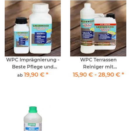
WPC Imprägnierung -
WPC Terrassen
Beste Pflege und
Reiniger mit
Farbauffrischung für
19,90 €
*
Pflegestoffen- Super-
15,90 € -
28,90 €
*
ab
WPC Terrassen
Konzentrat. WPC
Reiniger