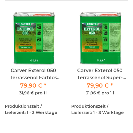
Carver Exterol 050
Carver Exterol 050
Terrassenöl Farblos
Terrassenöl Super-
79,90 €
2,5lt
*
Wenge 2,5lt
79,90 €
*
31,96 € pro 1 l
31,96 € pro 1 l
Produktionszeit /
Produktionszeit /
Lieferzeit: 1 - 3 Werktage
Lieferzeit: 1 - 3 Werktage