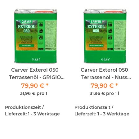
Carver Exterol 050
Carver Exterol 050
Terrassenöl - GRIGIO
Terrassenöl - Nuss
TORTORA - 2,5lt
79,90 €
*
79,90 €
Mansonia - 2,5lt
*
(Taubengrau)
31,96 € pro 1 l
31,96 € pro 1 l
Produktionszeit /
Produktionszeit /
Lieferzeit: 1 - 3 Werktage
Lieferzeit: 1 - 3 Werktage