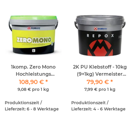
1komp. Zero Mono
2K PU Klebstoff - 10kg
Hochleistungs
(9+1kg) Vermeister
Klebstoff EC1-Plus -
108,90 €
*
79,90 €
Repox
*
Parkettkleber 12kg
9,08 € pro 1 kg
7,99 € pro 1 kg
Produktionszeit /
Produktionszeit /
Lieferzeit: 6 - 8 Werktage
Lieferzeit: 4 - 6 Werktage