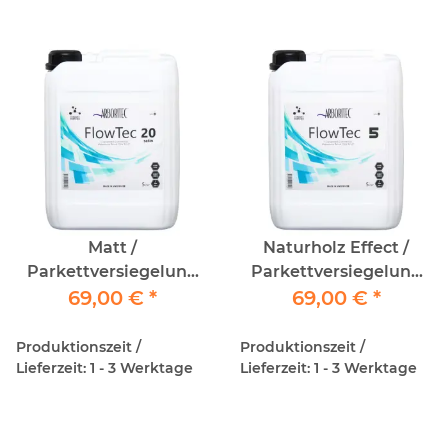
Matt /
Naturholz Effect /
Parkettversiegelung
Parkettversiegelung
5lt - 20Gloss
69,00 €
*
5lt / Extra Matt 5Gloss
69,00 €
*
Produktionszeit /
Produktionszeit /
Lieferzeit: 1 - 3 Werktage
Lieferzeit: 1 - 3 Werktage