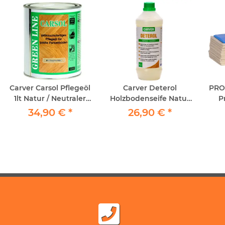
Carver Carsol Pflegeöl
Carver Deterol
PRO
1lt Natur / Neutraler
Holzbodenseife Natur
P
Grund - Pflegeöl für
1lt
"P
34,90 €
*
26,90 €
*
geöltes Parkett
inkl