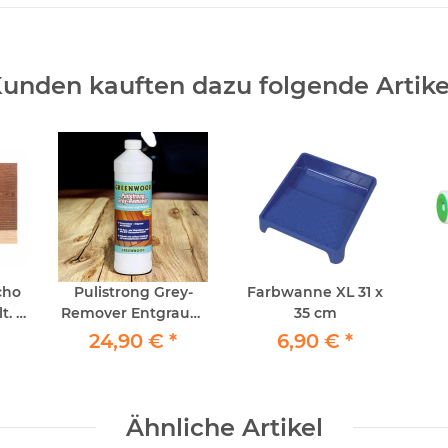
unden kauften dazu folgende Artike
cho
Pulistrong Grey-
Farbwanne XL 31 x
. -
Remover Entgrauer
35 cm
 -
1lt - Holzterrassen
24,90 €
*
6,90 €
*
und WPC Remover
öl
Ähnliche Artikel