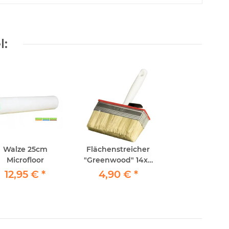
l:
Walze 25cm
Flächenstreicher
Microfloor
"Greenwood" 14x4
helle Mischborste-
12,95 €
*
4,90 €
*
Lösungsmittelfest