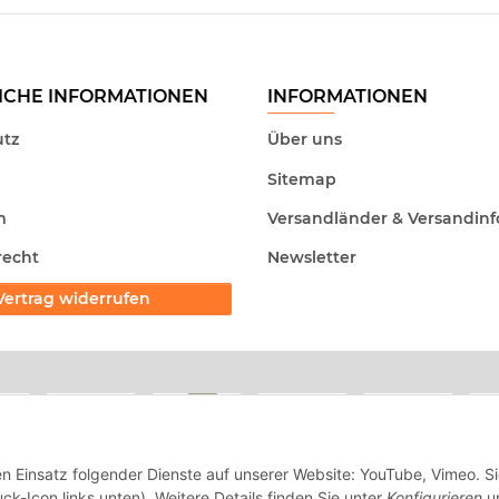
ICHE INFORMATIONEN
INFORMATIONEN
tz
Über uns
Sitemap
m
Versandländer & Versandinf
recht
Newsletter
Vertrag widerrufen
en Einsatz folgender Dienste auf unserer Website: YouTube, Vimeo. S
ck-Icon links unten). Weitere Details finden Sie unter
Konfigurieren
un