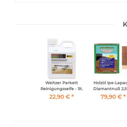
K
Weitzer Parkett
Holzöl Ipe-Lapa
Reinigungsseife - 1lt.
Diamantnuß 2,5lt
Repair&Protect
22,90 €
*
79,90 €
*
Greenwood -
Premium Holz