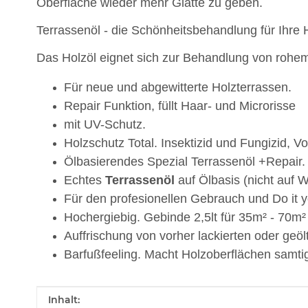
Oberfläche wieder mehr Glätte zu geben.
Terrassenöl - die Schönheitsbehandlung für Ihre 
Das Holzöl eignet sich zur Behandlung von rohem 
Für neue und abgewitterte Holzterrassen.
Repair Funktion, füllt Haar- und Microrisse
mit UV-Schutz.
Holzschutz Total. Insektizid und Fungizid, 
Ölbasierendes Spezial Terrassenöl +Repair.
Echtes
Terrassenöl
auf Ölbasis (nicht auf 
Für den profesionellen Gebrauch und Do it y
Hochergiebig. Gebinde 2,5lt für 35m² - 70m²
Auffrischung von vorher lackierten oder geö
Barfußfeeling. Macht Holzoberflächen samtig
Produkteigenschaft
Wert
Inhalt: