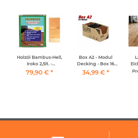
e
Holzöl Bambus-Hell,
Box A2 - Modul
L
 -
Iroko 2,5lt. -
Decking - Box 16
Eic
Repair&Protect -
Dielen
R
ge
Pr
79,90 €
*
34,99 €
*
Greenwood -
Premium Holzöl