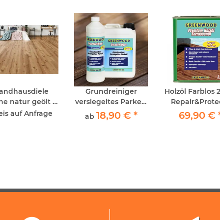
andhausdiele
Grundreiniger
Holzöl Farblos 2,
he natur geölt -
versiegeltes Parkett
Repair&Protec
ustikal - Click
Greenwood
Greenwood 
eis auf Anfrage
18,90 €
*
69,90 €
ab
Premium Hol