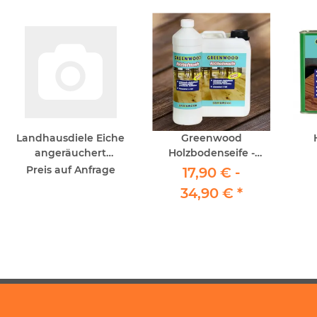
Landhausdiele Eiche
Greenwood
angeräuchert
Holzbodenseife -
gebürstet, black grain,
Reinigung geöltes
R
Preis auf Anfrage
17,90 € -
uv-geölt - URIG - Click
Parkett
34,90 €
*
P