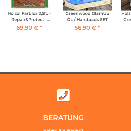
Holzöl Farblos 2,5lt. -
Greenwood GlamUp
Holz
Repair&Protect -
ÖL / Handpads SET
Gre
Greenwood -
f
69,90 €
*
56,90 €
*
Premium Holzöl
BERATUNG
Haben Sie Fragen?