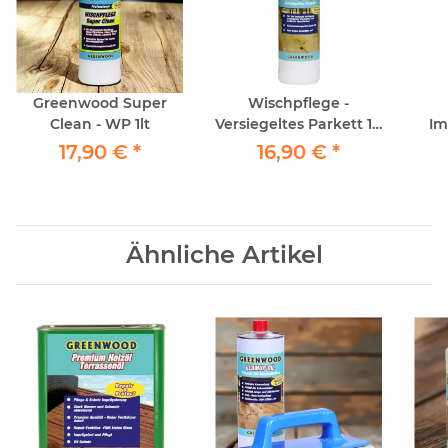
Greenwood Super
Wischpflege -
Clean - WP 1lt
Versiegeltes Parkett 1lt
Im
Greenwood
S
17,90 €
*
16,90 €
*
Ähnliche Artikel