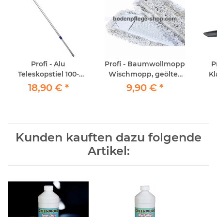
Profi - Alu
Profi - Baumwollmopp
P
Teleskopstiel 100-
Wischmopp, geöltes
Kl
180cm für Klapp,- und
versiegeltes Parkett
18,90 €
*
9,90 €
*
Padhalter
40cm
Kunden kauften dazu folgende
Artikel: