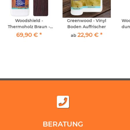
Woodshield -
Greenwood - Vinyl
Woo
Thermoholz Braun -
Boden Auffrischer
dun
Außenholz & Terrassen
69,90 €
*
22,90 €
*
ab
Versiegelung Elastisch
Vers
2,5lt
BERATUNG