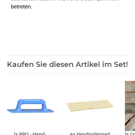
betreten.
Kaufen Sie diesen Artikel im Set!
1x
PRO - Hand-
4x
Handpolierpad
1x
G