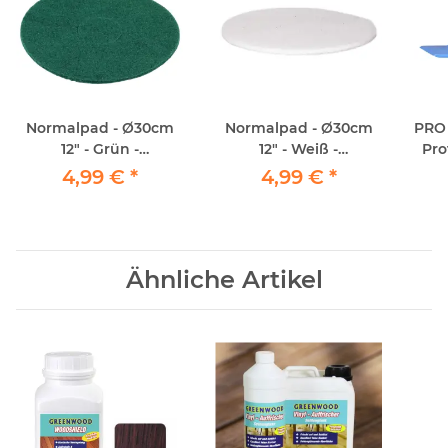
Normalpad - Ø30cm
Normalpad - Ø30cm
PRO 
12" - Grün -
12" - Weiß -
Pro
Maschinenpad
Maschinenpad
4,99 €
*
4,99 €
*
Ähnliche Artikel