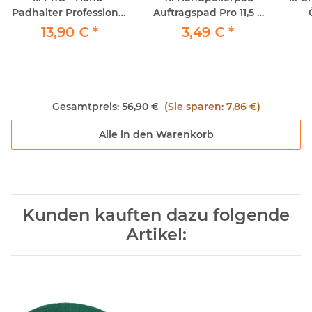
Padhalter Professional
Auftragspad Pro 11,5 x
ca 10x25
25cm / 1Stück echte
P
13,90 €
*
3,49 €
*
Schafwolle
Gesamtpreis:
56,90 €
(Sie sparen: 7,86 €)
Alle in den Warenkorb
Kunden kauften dazu folgende
Artikel: