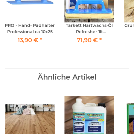
PRO - Hand- Padhalter
Tarkett Hartwachs-Öl
Grun
Professional ca 10x25
Refresher 1lt
Hartwachs Auffrischer
13,90 €
*
71,90 €
*
1x Tarkoclean inkl.
Padhalter und 4
Schafwollpads
Ähnliche Artikel