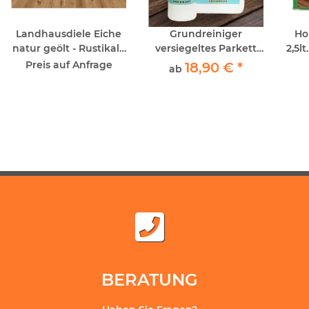
Landhausdiele Eiche
Grundreiniger
Ho
natur geölt - Rustikal -
versiegeltes Parkett
2,5lt
Click
Greenwood
Preis auf Anfrage
18,90 €
*
ab
P
BERATUNG