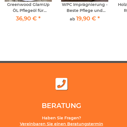
Greenwood GlamUp
WPC Imprägnierung -
Holzöl
ÖL Pflegeöl für
Beste Pflege und
R
Parkettböden 1lt
Farbauffrischung für
36,90 €
*
19,90 €
*
ab
WPC Terrassen
P
BERATUNG
Haben Sie Fragen?
Vereinbaren Sie einen Beratungstermin