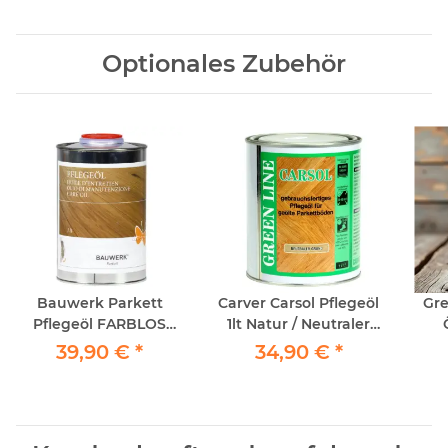
Optionales Zubehör
Bauwerk Parkett
Carver Carsol Pflegeöl
Gr
Pflegeöl FARBLOS
1lt Natur / Neutraler
1Liter
Grund - Pflegeöl für
P
39,90 €
*
34,90 €
*
geöltes Parkett