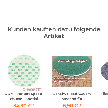
Kunden kauften dazu folgende
Artikel:
DDM - Parkett Spezial
Schafwollpad Ø30cm
Ø30cm - Spezial
passend für
Floorboy Pad
Einscheibenmaschinen
34,90 €
*
6,90 €
*