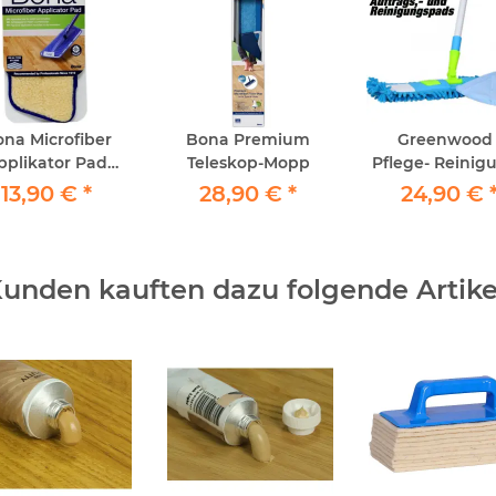
na Microfiber
Bona Premium
Greenwood 
pplikator Pad
Teleskop-Mopp
Pflege- Reinigu
waschbar
Polish Refres
13,90 €
*
28,90 €
*
24,90 €
Auftragsset 
Chenille
Wischerbez
unden kauften dazu folgende Artike