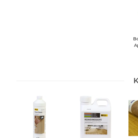
Bo
A
K