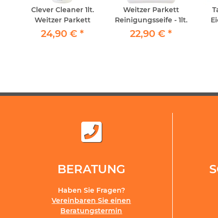
t
Clever Cleaner 1lt.
Weitzer Parkett
T
ray
Weitzer Parkett
Reinigungsseife - 1lt.
E
ml
24,90 €
*
22,90 €
*
BERATUNG
Haben Sie Fragen?
Vereinbaren Sie einen
Beratungstermin