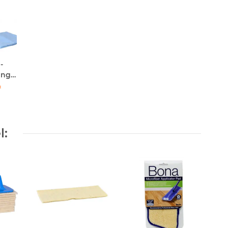
-
ng,-
her
*
+
ug
l: