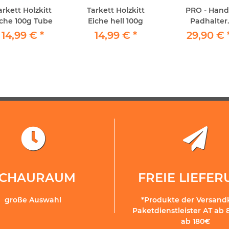
arkett Holzkitt
Tarkett Holzkitt
PRO - Hand
iche 100g Tube
Eiche hell 100g
Padhalter
Professional -
14,99 €
*
14,99 €
*
29,90 €
"Parkett-Nachö
inkl. 10x
Schafwollp
SCHAURAUM
FREIE LIEFE
große Auswahl
*Produkte der Versand
Paketdienstleister AT ab 
ab 180€