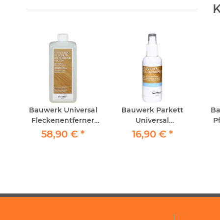
K
er
Bauwerk Universal
Bauwerk Parkett
Ba
Fleckenentferner
Universal
Pf
PLUS 1lt
Fleckenspray 150ml
58,90 €
*
16,90 €
*