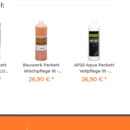
l:
ett
Bauwerk Parkett
AP20 Aqua Parkett
P
BLOS
Wischpflege 1lt -
Vollpflege 1lt -
Parkettreiniger
Murexin
*
26,90 €
*
26,90 €
*
geöltes Parkett