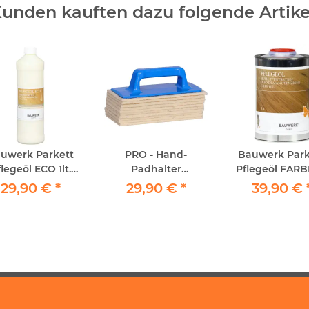
unden kauften dazu folgende Artike
uwerk Parkett
PRO - Hand-
Bauwerk Park
legeöl ECO 1lt.
Padhalter
Pflegeöl FAR
Lösemittelfrei
Professional - Set
1Liter
29,90 €
*
29,90 €
*
39,90 €
"Parkett-Nachölen"
inkl. 10x
Schafwollpad