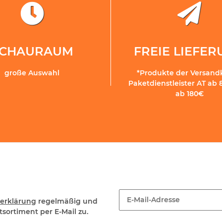
SCHAURAUM
FREIE LIEFE
große Auswahl
*Produkte der Versand
Paketdienstleister AT ab 
ab 180€
erklärung
regelmäßig und
sortiment per E-Mail zu.
Newsletter Abonnieren