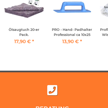
Ölsaugtuch 20-er
PRO - Hand- Padhalter
Prof
Pack.
Professional ca 10x25
Wis
ver
17,90 €
*
13,90 €
*