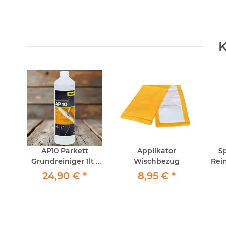
K
AP10 Parkett
Applikator
S
Grundreiniger 1lt -
Wischbezug
Rei
Murexin
24,90 €
*
8,95 €
*