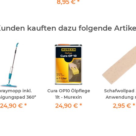
8,95 €
*
unden kauften dazu folgende Artike
praymopp inkl.
Cura OP10 Ölpflege
Schafwollpad X
nigungspad 360°
1lt - Murexin
Anwendung 
SprayFinisher ca
24,90 €
*
24,90 €
*
2,95 €
*
38cm