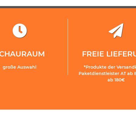
SCHAURAUM
FREIE LIEFE
große Auswahl
*Produkte der Versand
Paketdienstleister AT ab 
ab 180€