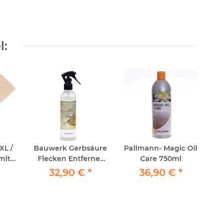
l:
L /
Bauwerk Gerbsäure
Pallmann- Magic Oil
mit
Flecken Entferner
Care 750ml
 12 x
250ml
32,90 €
*
36,90 €
*