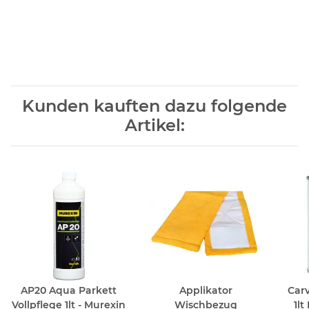
Kunden kauften dazu folgende
Artikel:
AP20 Aqua Parkett
Applikator
Carv
Vollpflege 1lt - Murexin
Wischbezug
1lt