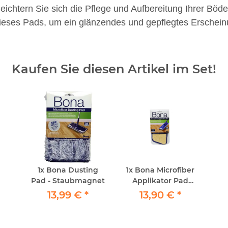
eichtern Sie sich die Pflege und Aufbereitung Ihrer Böde
ieses Pads, um ein glänzendes und gepflegtes Erscheinu
Kaufen Sie diesen Artikel im Set!
1x
Bona Dusting
1x
Bona Microfiber
Pad - Staubmagnet
Applikator Pad
waschbar
13,99 €
*
13,90 €
*