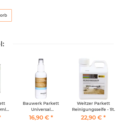
korb
l:
ett
Bauwerk Parkett
Weitzer Parkett
0ml
Universal
Reinigungsseife - 1lt.
Pr
uröl.
Fleckenspray 150ml
*
16,90 €
*
22,90 €
*
nmatt
0ml