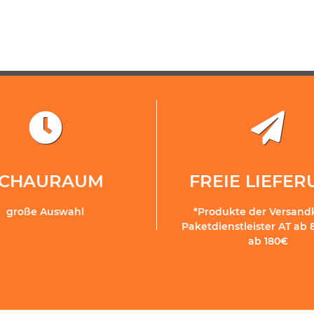
SCHAURAUM
FREIE LIEFE
große Auswahl
*Produkte der Versand
Paketdienstleister AT ab 
ab 180€