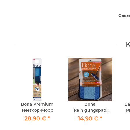
Gesa
K
t
Bona Premium
Bona
Ba
Teleskop-Mopp
Reinigungspad
Pf
er
Blau
28,90 €
*
14,90 €
*