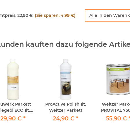
mtpreis:
22,90 €
(Sie sparen: 4,99 €)
Alle in den Waren
unden kauften dazu folgende Artike
uwerk Parkett
ProActive Polish 1lt.
Weitzer Park
legeöl ECO 1lt.
Weitzer Parkett
PROVITAL 75
Lösemittelfrei
Aufbau-Reparat
29,90 €
*
24,90 €
*
55,90 €
Farblos Seide
Öl - Dose 75