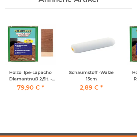
Holzöl Ipe-Lapacho
Schaumstoff -Walze
Ho
Diamantnuß 2,5lt. -
15cm
R
Repair&Protect -
79,90 €
*
2,89 €
*
Greenwood -
P
Premium Holzöl