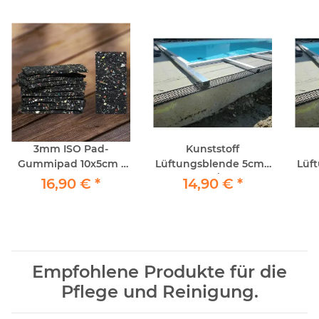
3mm ISO Pad-
Kunststoff
Gummipad 10x5cm -
Lüftungsblende 5cm /
Lüf
70Stück
schwarz / 250cm
s
16,90 €
*
14,90 €
*
Empfohlene Produkte für die
Pflege und Reinigung.