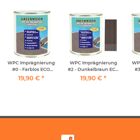
WPC Imprägnierung
WPC Imprägnierung
WP
#0 - Farblos ECO
#2 - Dunkelbraun ECO
#3
750ml
750ml
19,90 €
*
19,90 €
*