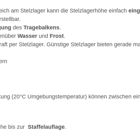
eich am Stelzlager kann die Stelzlagerhöhe einfach
eing
stellbar.
gung
des
Tragebalkens
.
enüber
Wasser
und
Frost
.
aft per Stelzlager. Günstige Stelzlager bieten gerade ma
ern
astung (20°C Umgebungstemperatur) können zwischen ein
che bis zur
Staffelauflage
.