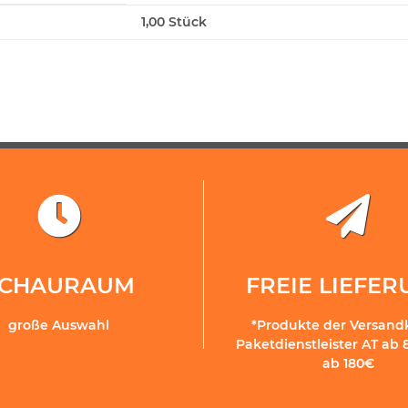
1,00 Stück
SCHAURAUM
FREIE LIEFE
große Auswahl
*Produkte der Versand
Paketdienstleister AT ab 
ab 180€