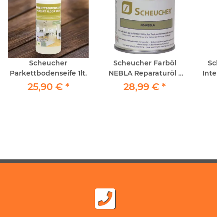
Scheucher
Scheucher Farböl
Sc
Parkettbodenseife 1lt.
NEBLA Reparaturöl -
Inte
Profianwendung
25,90 €
*
28,99 €
*