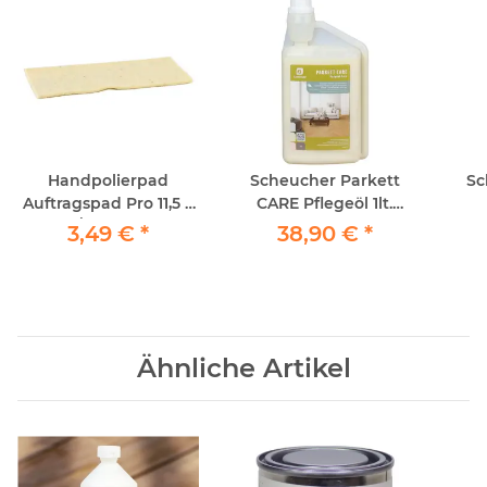
Handpolierpad
Scheucher Parkett
Sc
Auftragspad Pro 11,5 x
CARE Pflegeöl 1lt.
25cm / 1Stück echte
(Anwendung: manuell
(An
3,49 €
*
38,90 €
*
Schafwolle
oder mit Scheucher
od
CareBoy)
Ähnliche Artikel