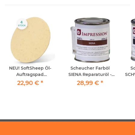
NEU! SoftSheep Öl-
Scheucher Farböl
S
Auftragspad
SIENA Reparaturöl -
SCH
Pflegepad 4 Stück
Profianwendung
- 
22,90 €
*
28,99 €
*