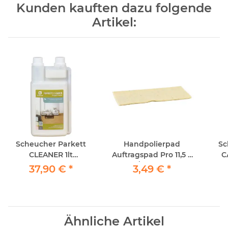
Kunden kauften dazu folgende
Artikel:
Scheucher Parkett
Handpolierpad
Sc
CLEANER 1lt
Auftragspad Pro 11,5 x
C
(Anwendung: manuell
25cm / 1Stück echte
(An
37,90 €
*
3,49 €
*
oder mit Scheucher
Schafwolle
od
CareBoy)
Ähnliche Artikel