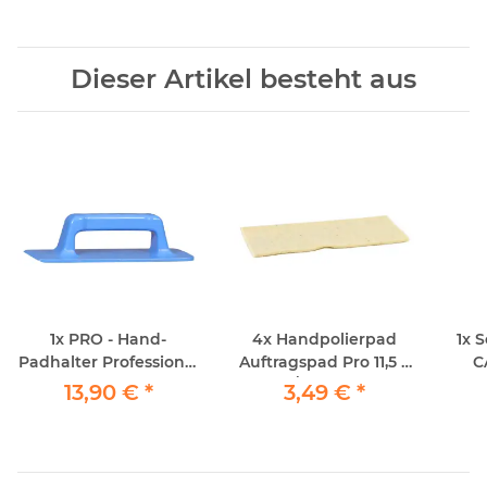
Dieser Artikel besteht aus
1x
PRO - Hand-
4x
Handpolierpad
1x
S
Padhalter Professional
Auftragspad Pro 11,5 x
C
ca 10x25
25cm / 1Stück echte
(An
13,90 €
*
3,49 €
*
Schafwolle
od