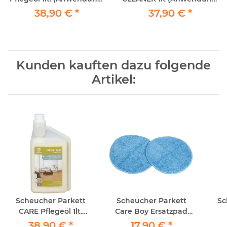
manuell oder mit
manuell oder mit
38,90 €
*
37,90 €
*
Scheucher CareBoy)
Scheucher CareBoy)
Kunden kauften dazu folgende
Artikel:
Scheucher Parkett
Scheucher Parkett
Sc
CARE Pflegeöl 1lt.
Care Boy Ersatzpad
(Anwendung: manuell
BLAU (2Stück)
(An
38,90 €
*
17,90 €
*