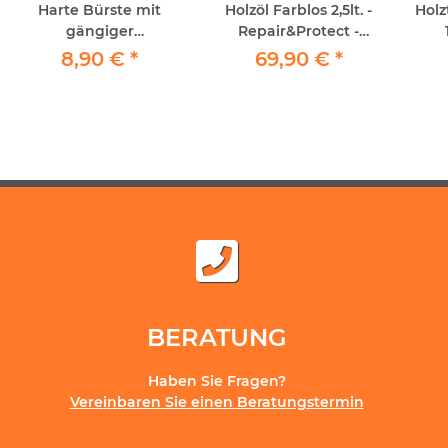
Harte Bürste mit
Holzöl Farblos 2,5lt. -
Holz
gängiger
Repair&Protect -
Stielaufnahme
Greenwood -
8,90 €
*
69,90 €
*
Premium Holzöl
BERATUNG
Haben Sie Fragen?
Vereinbaren Sie einen Beratungstermin