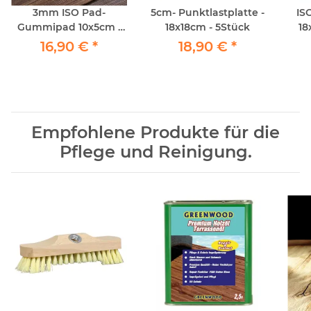
3mm ISO Pad-
5cm- Punktlastplatte -
IS
Gummipad 10x5cm -
18x18cm - 5Stück
18
70Stück
16,90 €
*
18,90 €
*
Empfohlene Produkte für die
Pflege und Reinigung.