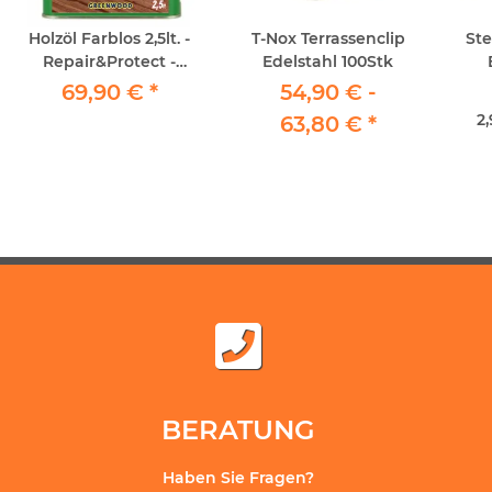
Holzöl Farblos 2,5lt. -
T-Nox Terrassenclip
St
Repair&Protect -
Edelstahl 100Stk
Greenwood -
69,90 €
*
54,90 € -
Premium Holzöl
2,
63,80 €
*
BERATUNG
Haben Sie Fragen?