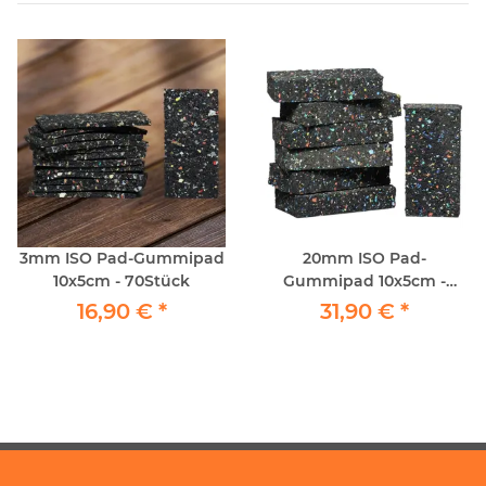
3mm ISO Pad-Gummipad
20mm ISO Pad-
10x5cm - 70Stück
Gummipad 10x5cm -
70Stück
16,90 €
*
31,90 €
*