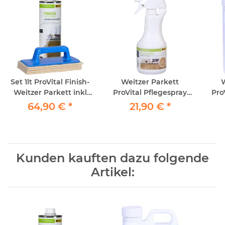
Set 1lt ProVital Finish-
Weitzer Parkett
W
Weitzer Parkett inkl
ProVital Pflegespray
Pro
1xPadhalter und 4x
Transparent 500ml
64,90 €
*
21,90 €
*
Schafwollpad
Kunden kauften dazu folgende
Artikel: