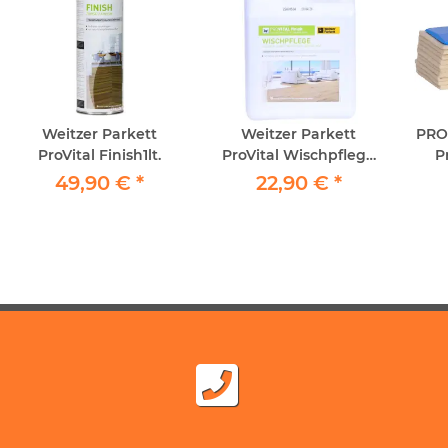
Weitzer Parkett
Weitzer Parkett
PRO
ProVital Finish1lt.
ProVital Wischpflege
P
1lt.
"P
49,90 €
*
22,90 €
*
inkl