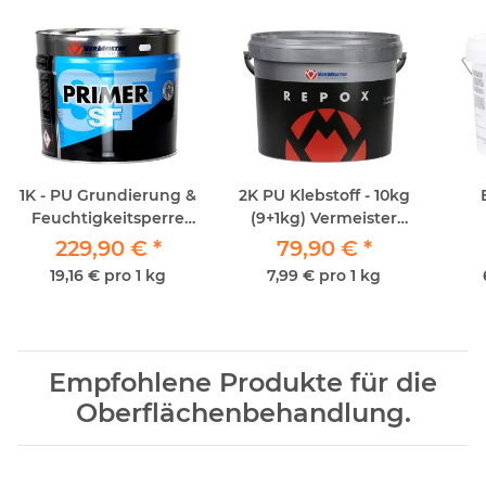
1K - PU Grundierung &
2K PU Klebstoff - 10kg
Feuchtigkeitsperre
(9+1kg) Vermeister
Vermeister Primer SF
Repox
229,90 €
*
79,90 €
*
12kg
19,16 € pro 1 kg
7,99 € pro 1 kg
Empfohlene Produkte für die
Oberflächenbehandlung.