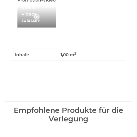
Promotion-Video
Vimeo-
Videos
zulassen
Produkteigenschaft
Wert
2
Inhalt:
1,00 m
Empfohlene Produkte für die
Verlegung