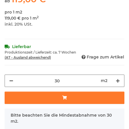
ab
pro 1 m2
2
119,00 € pro 1 m
inkl. 20% USt.
Lieferbar
Produktionszeit / Lieferzeit:
ca. 7 Wochen
Frage zum Artikel
(AT - Ausland abweichend)
m2
x
Bitte beachten Sie die Mindestabnahme von 30
m2.