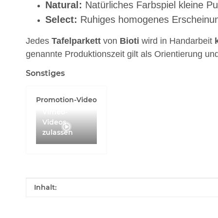
Natural:
Natürliches Farbspiel kleine P
Select:
Ruhiges homogenes Erscheinungsb
Jedes
Tafelparkett
von
Bioti
wird in Handarbeit
genannte Produktionszeit gilt als Orientierung u
Sonstiges
Promotion-Video
Vimeo-
Videos
zulassen
Produkteigenschaft
Wert
Inhalt: