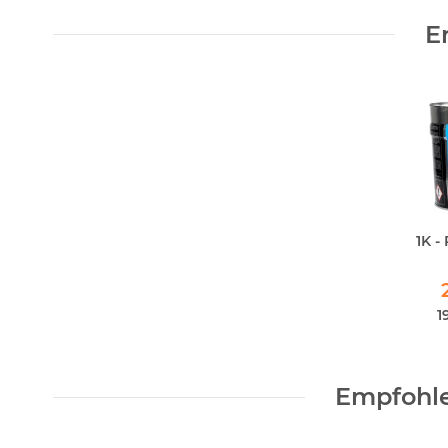
E
1K -
Feu
Ver
1
Empfohle