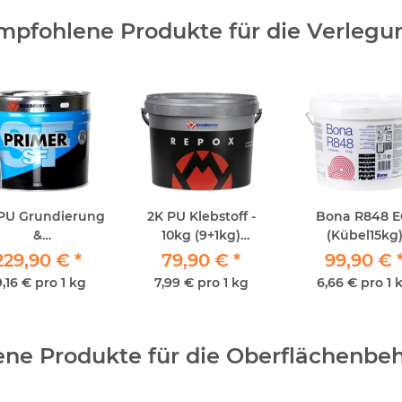
mpfohlene Produkte für die Verlegu
 PU Grundierung
2K PU Klebstoff -
Bona R848 E
&
10kg (9+1kg)
(Kübel15kg
chtigkeitsperre
Vermeister Repox
229,90 €
*
79,90 €
*
99,90 €
meister Primer
9,16 € pro 1 kg
7,99 € pro 1 kg
6,66 € pro 1 
SF 12kg
ne Produkte für die Oberflächenbe