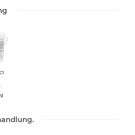
ng
C1
)
*
kg
handlung.