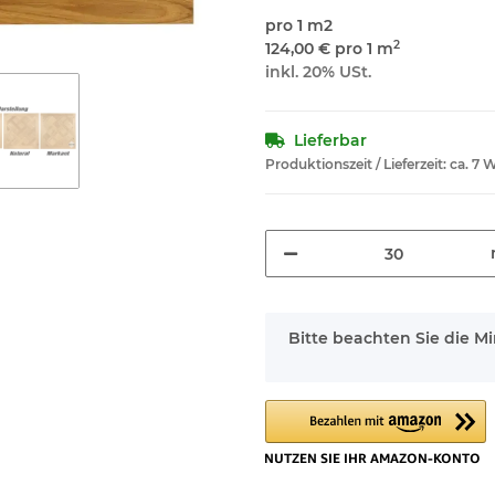
pro 1 m2
2
124,00 € pro 1 m
inkl. 20% USt.
Lieferbar
Produktionszeit / Lieferzeit:
ca. 7
x
Bitte beachten Sie die 