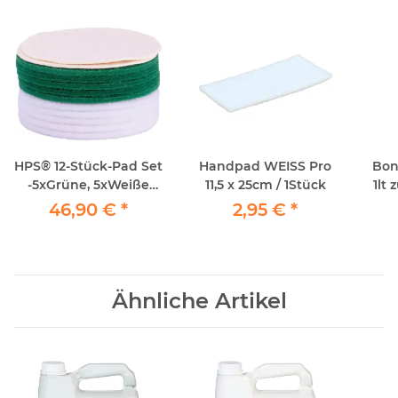
HPS® 12-Stück-Pad Set
Handpad WEISS Pro
Bon
-5xGrüne, 5xWeiße
11,5 x 25cm / 1Stück
1lt
Pads und
A
46,90 €
*
2,95 €
*
2xSchafwolle
Polierpad, Ø 30...
Ähnliche Artikel