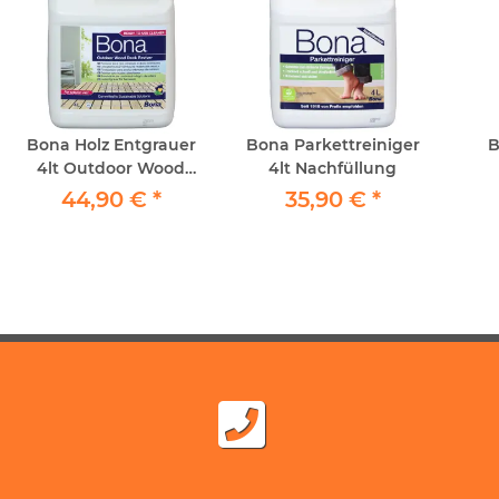
Bona Holz Entgrauer
Bona Parkettreiniger
B
4lt Outdoor Wood
4lt Nachfüllung
Deck Reviver
vers
44,90 €
*
35,90 €
*