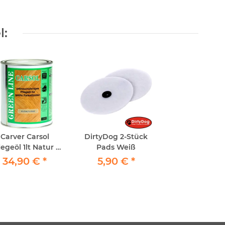
l:
Carver Carsol
DirtyDog 2-Stück
legeöl 1lt Natur /
Pads Weiß
utraler Grund -
34,90 €
*
5,90 €
*
egeöl für geöltes
Parkett