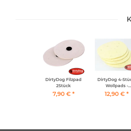
K
DirtyDog Filzpad
DirtyDog 4-Stü
2Stück
Wollpads -
Schafschurwoll
7,90 €
*
12,90 €
*
Polierpad Ø 150
- Polierbad ...