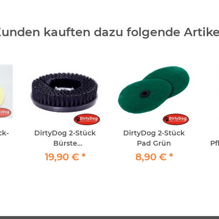
unden kauften dazu folgende Artike
ck-
DirtyDog 2-Stück
DirtyDog 2-Stück
Bürste
Pad Grün
Pf
e -
Schrubbürste-
Ne
19,90 €
*
8,90 €
*
 mm
Bohnerbürste
Pfl