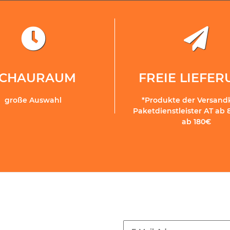
SCHAURAUM
FREIE LIEFE
große Auswahl
*Produkte der Versand
Paketdienstleister AT ab 
ab 180€