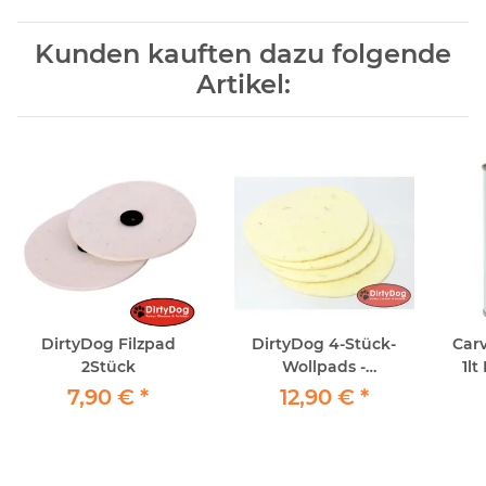
Kunden kauften dazu folgende
Artikel:
DirtyDog Filzpad
DirtyDog 4-Stück-
Carv
2Stück
Wollpads -
1lt
Schafschurwolle -
Gru
7,90 €
*
12,90 €
*
Polierpad Ø 150 mm -
Polierbad ...