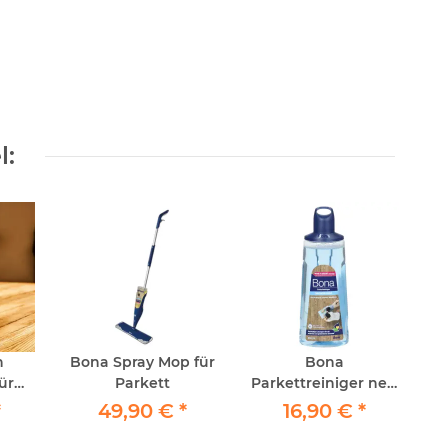
l:
h
Bona Spray Mop für
Bona
für
Parkett
Parkettreiniger neu
öden
Kartusche
*
49,90 €
*
16,90 €
*
ol
nachfüllbar 850ml