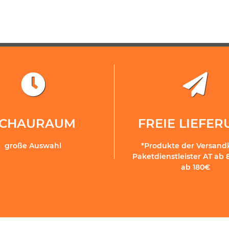
SCHAURAUM
FREIE LIEFE
große Auswahl
*Produkte der Versand
Paketdienstleister AT ab 
ab 180€