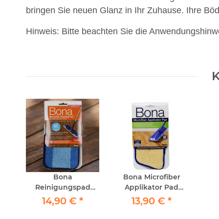
bringen Sie neuen Glanz in Ihr Zuhause. Ihre B
Hinweis: Bitte beachten Sie die Anwendungshinwe
K
Bona
Bona Microfiber
Reinigungspad
Applikator Pad
Blau
waschbar
14,90 €
*
13,90 €
*