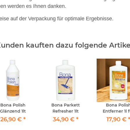
öden werden es Ihnen danken.
ise auf der Verpackung für optimale Ergebnisse.
unden kauften dazu folgende Artike
Bona Polish
Bona Parkett
Bona Polis
Glänzend 1lt
Refresher 1lt
Entferner 1l 
Parkett Holzb
26,90 €
*
34,90 €
*
17,90 €
PVC und Lin