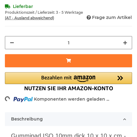
Lieferbar
Produktionszeit / Lieferzeit:
3 - 5 Werktage
Frage zum Artikel
(AT - Ausland abweichend)
ding...
Komponenten werden geladen ...
Beschreibung
Gummipad ISO 10mm dick 10 x 10 x cm -