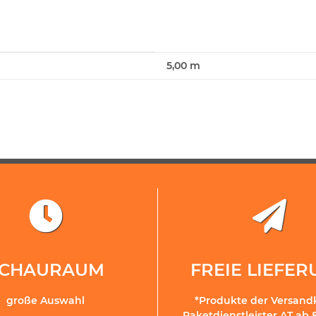
5,00 m
SCHAURAUM
FREIE LIEFE
große Auswahl
*Produkte der Versand
Paketdienstleister AT ab 