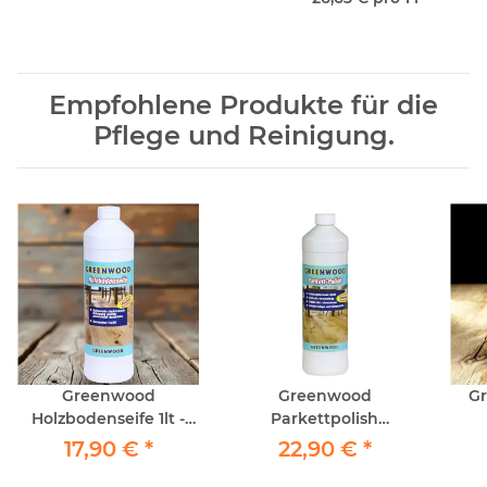
Empfohlene Produkte für die
Pflege und Reinigung.
Greenwood
Greenwood
G
Holzbodenseife 1lt -
Parkettpolish
Reinigung geöltes
Seidenglanz 1lt -
17,90 €
*
22,90 €
*
Parkett
Grund-Erstschutz &