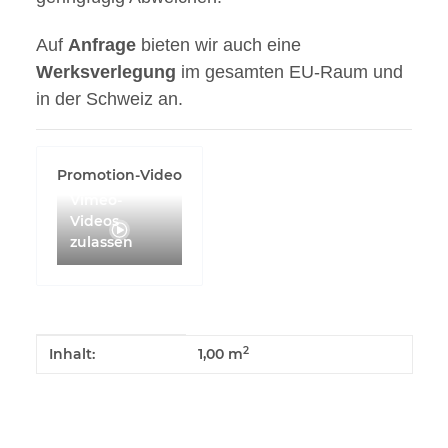
Auf
Anfrage
bieten wir auch eine
Werksverlegung
im gesamten EU-Raum und
in der Schweiz an.
Promotion-Video
Vimeo-
Videos
zulassen
Produkteigenschaft
Wert
2
Inhalt:
1,00 m