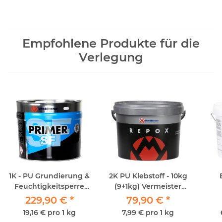
Empfohlene Produkte für die
Verlegung
1K - PU Grundierung &
2K PU Klebstoff - 10kg
Feuchtigkeitsperre
(9+1kg) Vermeister
Vermeister Primer SF
Repox
229,90 €
*
79,90 €
*
12kg
19,16 € pro 1 kg
7,99 € pro 1 kg